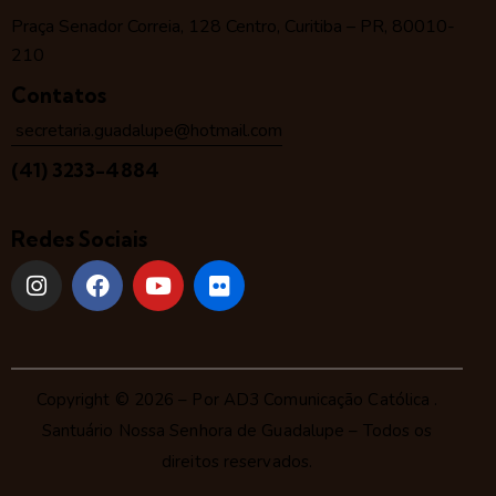
Praça Senador Correia, 128 Centro, Curitiba – PR, 80010-
210
Contatos
secretaria.guadalupe@hotmail.com
(41) 3233-4884
Redes Sociais
Copyright © 2026 – Por
AD3 Comunicação Católica
.
Santuário Nossa Senhora de Guadalupe – Todos os
direitos reservados.