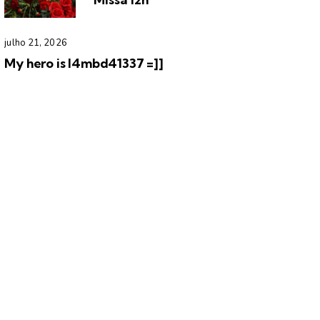
julho 21, 2026
My hero is l4mbd41337 =]]