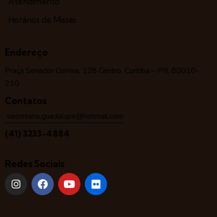
Atendimento
Horários de Missas
Endereço
Praça Senador Correia, 128 Centro, Curitiba – PR, 80010-
210
Contatos
secretaria.guadalupe@hotmail.com
(41) 3233-4884
Redes Sociais