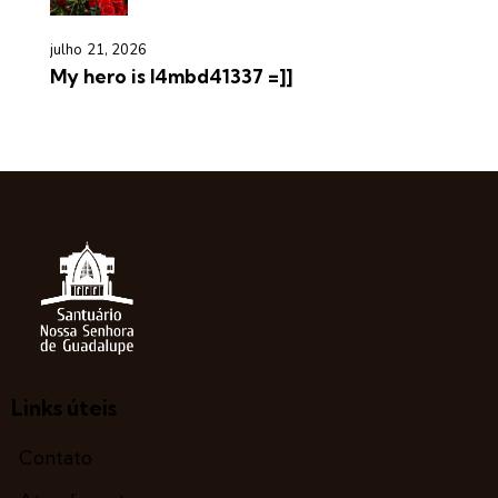
julho 21, 2026
My hero is l4mbd41337 =]]
Links úteis
Contato