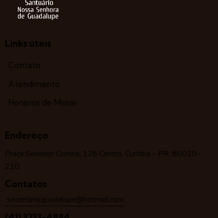
Links úteis
Contato
Atendimento
Horários de Missas
Endereço
Praça Senador Correia, 128 Centro, Curitiba – PR, 80010-
210
Contatos
secretaria.guadalupe@hotmail.com
(41) 3233-4884