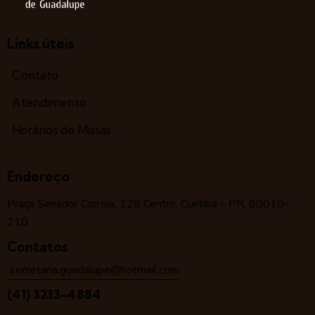
Links úteis
Contato
Atendimento
Horários de Missas
Endereço
Praça Senador Correia, 128 Centro, Curitiba – PR, 80010-
210
Contatos
secretaria.guadalupe@hotmail.com
(41) 3233-4884