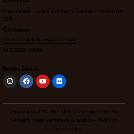
Praça Senador Correia, 128 Centro, Curitiba – PR, 80010-
210
Contatos
secretaria.guadalupe@hotmail.com
(41) 3233-4884
Redes Sociais
Copyright © 2026 – Por
AD3 Comunicação Católica
.
Santuário Nossa Senhora de Guadalupe – Todos os
direitos reservados.