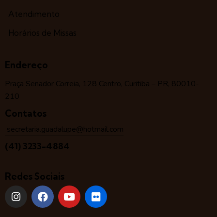
Atendimento
Horários de Missas
Endereço
Praça Senador Correia, 128 Centro, Curitiba – PR, 80010-
210
Contatos
secretaria.guadalupe@hotmail.com
(41) 3233-4884
Redes Sociais