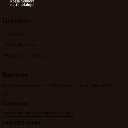
Links úteis
Contato
Atendimento
Horários de Missas
Endereço
Praça Senador Correia, 128 Centro, Curitiba – PR, 80010-
210
Contatos
secretaria.guadalupe@hotmail.com
(41) 3233-4884