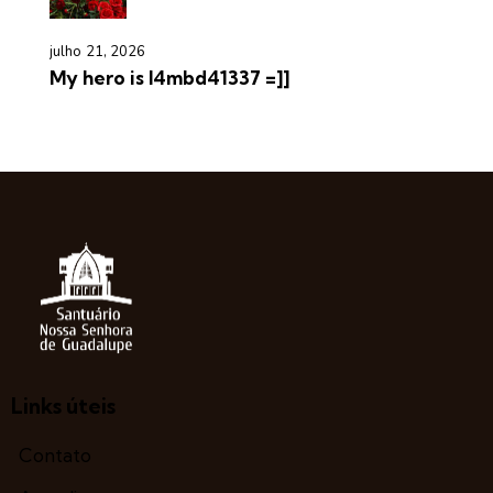
julho 21, 2026
My hero is l4mbd41337 =]]
Links úteis
Contato