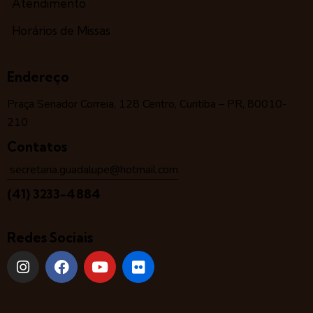
Atendimento
Horários de Missas
Endereço
Praça Senador Correia, 128 Centro, Curitiba – PR, 80010-
210
Contatos
secretaria.guadalupe@hotmail.com
(41) 3233-4884
Redes Sociais