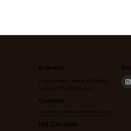
Endereço
Red
Praça Senador Correia, 128 Centro,
Curitiba – PR, 80010-210
Contatos
secretaria.guadalupe@hotmail.com
(41) 3233-4884