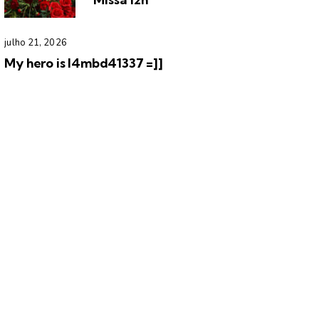
julho 21, 2026
My hero is l4mbd41337 =]]