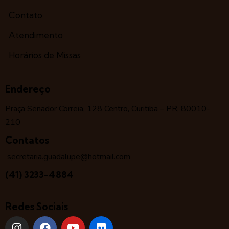
Contato
Atendimento
Horários de Missas
Endereço
Praça Senador Correia, 128 Centro, Curitiba – PR, 80010-
210
Contatos
secretaria.guadalupe@hotmail.com
(41) 3233-4884
Redes Sociais