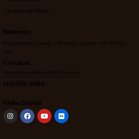
Horários de Missas
Endereço
Praça Senador Correia, 128 Centro, Curitiba – PR, 80010-
210
Contatos
secretaria.guadalupe@hotmail.com
(41) 3233-4884
Redes Sociais