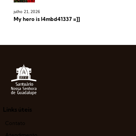
julho 21, 2026
My hero is l4mbd41337 =]]
Links úteis
Contato
Atendimento