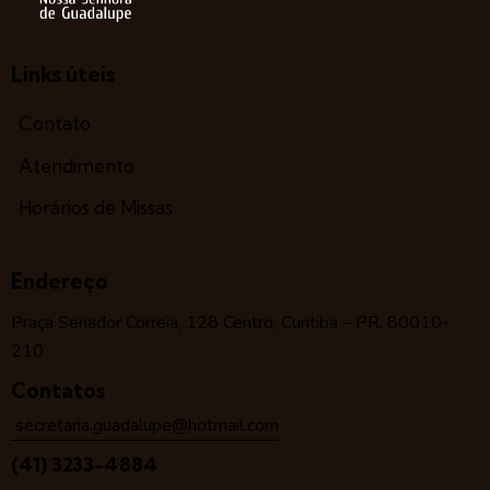
Links úteis
Contato
Atendimento
Horários de Missas
Endereço
Praça Senador Correia, 128 Centro, Curitiba – PR, 80010-
210
Contatos
secretaria.guadalupe@hotmail.com
(41) 3233-4884