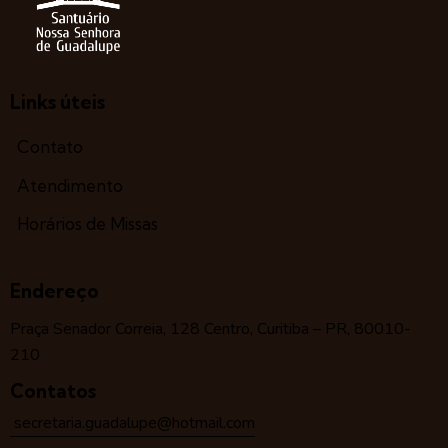
Links úteis
Contato
Atendimento
Horários de Missas
Endereço
Praça Senador Correia, 128 Centro, Curitiba – PR, 80010-
210
Contatos
secretaria.guadalupe@hotmail.com