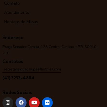
Contato
Atendimento
Horários de Missas
Endereço
Praça Senador Correia, 128 Centro, Curitiba – PR, 80010-
210
Contatos
secretaria.guadalupe@hotmail.com
(41) 3233-4884
Redes Sociais