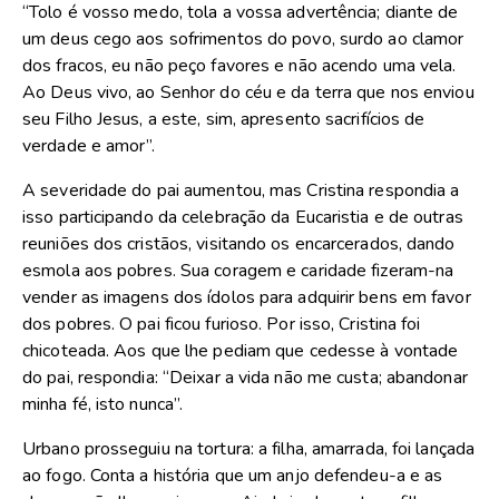
“Tolo é vosso medo, tola a vossa advertência; diante de
um deus cego aos sofrimentos do povo, surdo ao clamor
dos fracos, eu não peço favores e não acendo uma vela.
Ao Deus vivo, ao Senhor do céu e da terra que nos enviou
seu Filho Jesus, a este, sim, apresento sacrifícios de
verdade e amor”.
A severidade do pai aumentou, mas Cristina respondia a
isso participando da celebração da Eucaristia e de outras
reuniões dos cristãos, visitando os encarcerados, dando
esmola aos pobres. Sua coragem e caridade fizeram-na
vender as imagens dos ídolos para adquirir bens em favor
dos pobres. O pai ficou furioso. Por isso, Cristina foi
chicoteada. Aos que lhe pediam que cedesse à vontade
do pai, respondia: “Deixar a vida não me custa; abandonar
minha fé, isto nunca”.
Urbano prosseguiu na tortura: a filha, amarrada, foi lançada
ao fogo. Conta a história que um anjo defendeu-a e as