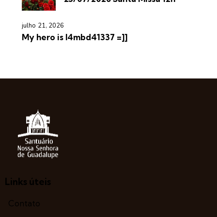
julho 21, 2026
My hero is l4mbd41337 =]]
Links úteis
Contato