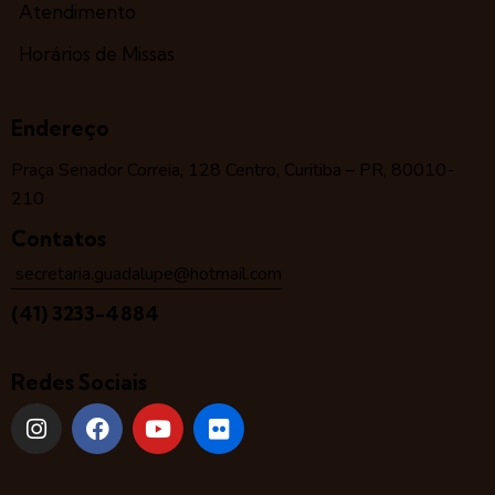
Atendimento
Horários de Missas
Endereço
Praça Senador Correia, 128 Centro, Curitiba – PR, 80010-
210
Contatos
secretaria.guadalupe@hotmail.com
(41) 3233-4884
Redes Sociais