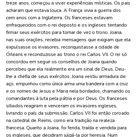
treze anos, começou a viver experiências místicas. Os pais
acharam que estava louca. A França vivia a guerra dos
cem anos com a Inglaterra. Os franceses estavam
enfraquecidos com o rei deposto e os ingleses tentando
firmar seus exércitos para tomar de vez o trono. Joana,
nas suas orações, recebia mensagens que exigiam que ela
expulsasse os invasores, reconquistasse a cidade de
Órleans e reconduzisse ao trono o rei Carlos VII. O rei só
concordou em seguir os conselhos de Joana quando
percebeu que ela realmente era um sinal de Deus. Deu-
lhe a chefia de seus exércitos. Joana vestiu armadura de
aço, empunhou como única arma uma bandeira com a cruz
e os nomes de Jesus e Maria nela bordados, chamando os
comandantes à luta pela pátria e por Deus. Os franceses
sitiados reagiram e venceram os invasores ingleses,
livrando o país da submissão. Carlos VII foi então coroado
na catedral de Reims, como era tradição na realeza
francesa. Quanto a Joana, foi ferida, traída e vendida para
os ingleses, que decidiram julgá-la por heresia. Num