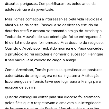
disputas perigosas. Compartilharam os belos anos da
adolescência e da juventude.
Mas Tomás começou a interessar-se pela vida religiosa e
afastou-se da corte. Passou a se dedicar ao estudo da
doutrina cristã e acabou se tornando amigo do Arcebispo
Teobaldo. Através de sua orientação foi se entregando à
fé de tal modo que foi nomeado Arcediácono do religioso.
Quando o Arcebispo Teobaldo morreu e o Papa concedeu
o privilégio ao rei escolher e nomear o sucessor. Henrique
II não vacilou em colocar no cargo o amigo.
Como Arcebispo, Tomás passou a questinoar as posturas
autoritárias do amigo, agora rei da Inglaterra. A situação
ficou perigosa e Tomás teve que fugir para a França para
escapar de sua ira.
Quando conseguiui voltar para sua diocese foi aclamado
pelos fiéis que o respeitavam e amavam sua integridade
de homem e pastor do Senhor. Mas ele sabia o que lhe