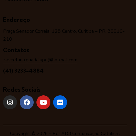
Endereço
Praça Senador Correia, 128 Centro, Curitiba – PR, 80010-
210
Contatos
secretaria.guadalupe@hotmail.com
(41) 3233-4884
Redes Sociais
Copyright © 2026 – Por
AD3 Comunicação Católica
.