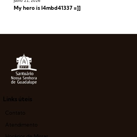
julho 21, 2026
My hero is l4mbd41337 =]]
Links úteis
Contato
Atendimento
Horários de Missas