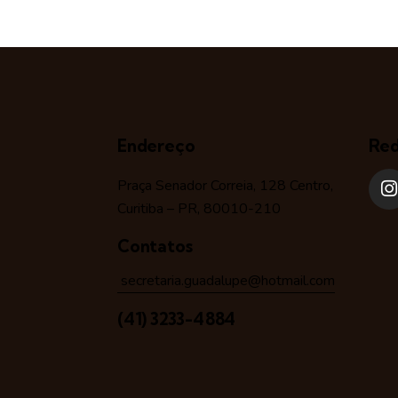
Endereço
Red
Praça Senador Correia, 128 Centro,
Curitiba – PR, 80010-210
Contatos
secretaria.guadalupe@hotmail.com
(41) 3233-4884