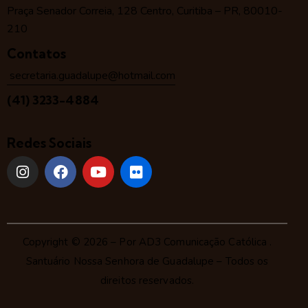
Praça Senador Correia, 128 Centro, Curitiba – PR, 80010-
210
Contatos
secretaria.guadalupe@hotmail.com
(41) 3233-4884
Redes Sociais
Copyright © 2026 – Por
AD3 Comunicação Católica
.
Santuário Nossa Senhora de Guadalupe – Todos os
direitos reservados.