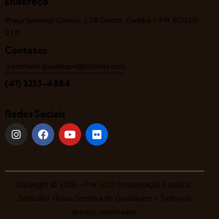
Endereço
Praça Senador Correia, 128 Centro, Curitiba – PR, 80010-
210
Contatos
secretaria.guadalupe@hotmail.com
(41) 3233-4884
Redes Sociais
Copyright © 2026 – Por
AD3 Comunicação Católica
.
Santuário Nossa Senhora de Guadalupe – Todos os
direitos reservados.