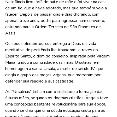
Na infância ficou órfã de pai e de mãe e foi viver na casa
de um tio, que a havia adotado, mas que também veio a
falecer. Depois de passar dias e dias chorando, com
apenas treze anos, pediu para ingressar num convento,
entrando para a Ordem Terceira de São Francisco de
Assis.
Os seus sofrimentos, sua entrega a Deus e a vida
meditativa de penitência lhe trouxeram, através do
Espírito Santo, o dom do conselho. Inspirada pela Virgem
Maria fundou a comunidade das irmãs Ursulinas, em
homenagem a santa Úrsula, a mártir do século IV, que
dirigia o grupo das moças virgens, que morreram por
defender sua religião e sua castidade.
As “Ursulinas” tinham como finalidade a formação das
futuras mães, segundo os dogmas cristãos. Ângela teve
uma concepção bastante revolucionária para sua época,
quando se dizia que uma sólida educação cristã para as
moças só seria possível dentro das grades de uma