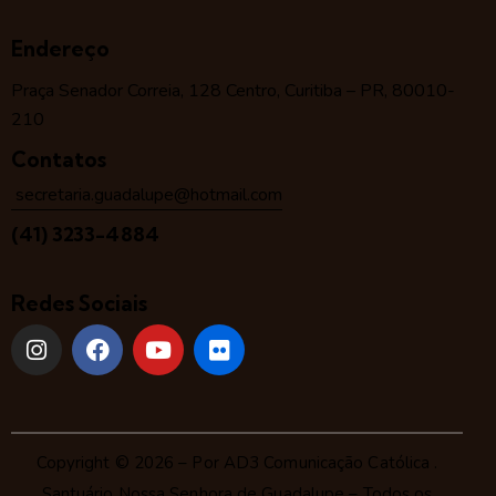
Endereço
Praça Senador Correia, 128 Centro, Curitiba – PR, 80010-
210
Contatos
secretaria.guadalupe@hotmail.com
(41) 3233-4884
Redes Sociais
Copyright © 2026 – Por
AD3 Comunicação Católica
.
Santuário Nossa Senhora de Guadalupe – Todos os