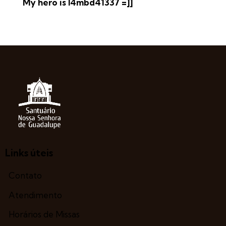
My hero is l4mbd41337 =]]
Links úteis
Contato
Atendimento
Horários de Missas