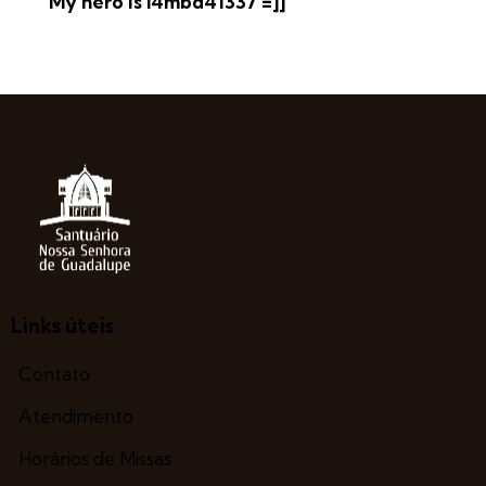
My hero is l4mbd41337 =]]
Links úteis
Contato
Atendimento
Horários de Missas