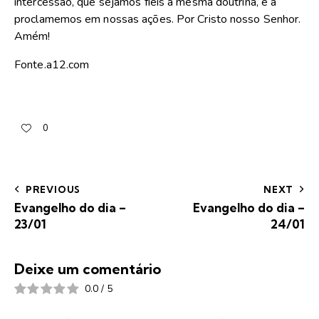
intercessão, que sejamos fiéis à mesma doutrina, e a
proclamemos em nossas ações. Por Cristo nosso Senhor.
Amém!
Fonte.a12.com
0
PREVIOUS
NEXT
Evangelho do dia –
Evangelho do dia –
23/01
24/01
Deixe um comentário
0.0
/
5