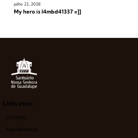
julho 21, 2026
My hero is l4mbd41337 =]]
Links úteis
Contato
Atendimento