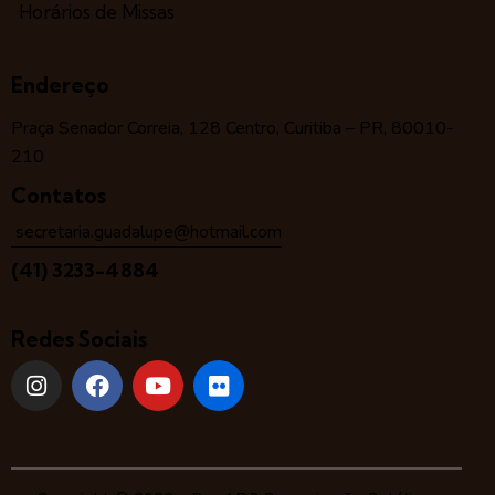
Horários de Missas
Endereço
Praça Senador Correia, 128 Centro, Curitiba – PR, 80010-
210
Contatos
secretaria.guadalupe@hotmail.com
(41) 3233-4884
Redes Sociais