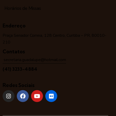
Horários de Missas
Endereço
Praça Senador Correia, 128 Centro, Curitiba – PR, 80010-
210
Contatos
secretaria.guadalupe@hotmail.com
(41) 3233-4884
Redes Sociais