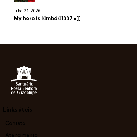
julho 21, 2026
My hero is l4mbd41337 =]]
Links úteis
Contato
Atendimento