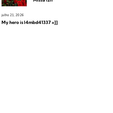
julho 21, 2026
My hero is l4mbd41337 =]]