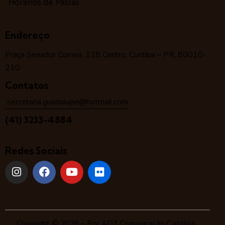
Horários de Missas
Endereço
Praça Senador Correia, 128 Centro, Curitiba – PR, 80010-
210
Contatos
secretaria.guadalupe@hotmail.com
(41) 3233-4884
Redes Sociais
Copyright © 2026 – Por
AD3 Comunicação Católica
.