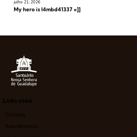
julho 21, 2026
My hero is l4mbd41337 =]]
Links úteis
Contato
Atendimento