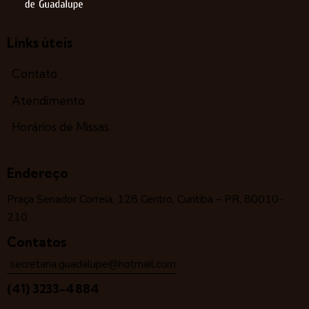
Links úteis
Contato
Atendimento
Horários de Missas
Endereço
Praça Senador Correia, 128 Centro, Curitiba – PR, 80010-
210
Contatos
secretaria.guadalupe@hotmail.com
(41) 3233-4884