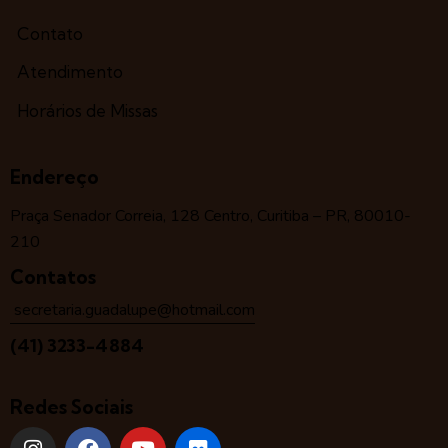
Contato
Atendimento
Horários de Missas
Endereço
Praça Senador Correia, 128 Centro, Curitiba – PR, 80010-
210
Contatos
secretaria.guadalupe@hotmail.com
(41) 3233-4884
Redes Sociais