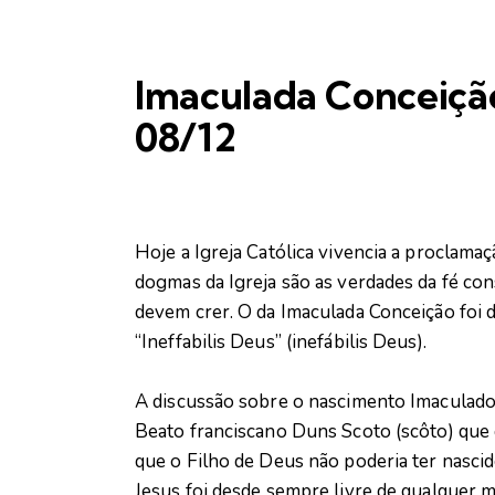
Imaculada Conceiçã
08/12
Hoje a Igreja Católica vivencia a proclam
dogmas da Igreja são as verdades da fé cons
devem crer. O da Imaculada Conceição foi 
“Ineffabilis Deus” (inefábilis Deus).
A discussão sobre o nascimento Imaculado d
Beato franciscano Duns Scoto (scôto) que 
que o Filho de Deus não poderia ter nasci
Jesus foi desde sempre livre de qualquer 