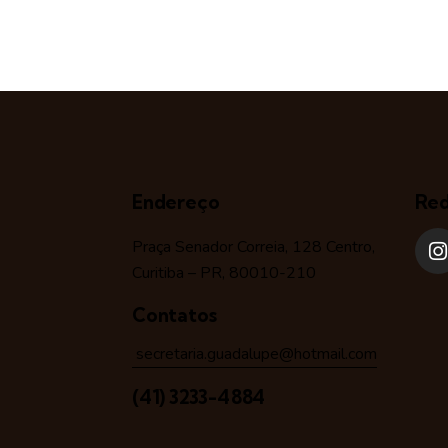
Endereço
Red
Praça Senador Correia, 128 Centro,
Curitiba – PR, 80010-210
Contatos
secretaria.guadalupe@hotmail.com
(41) 3233-4884