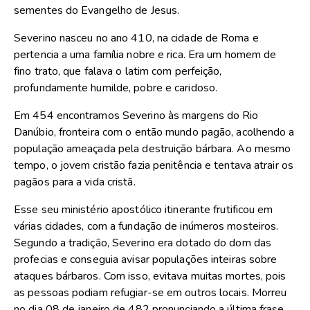
sementes do Evangelho de Jesus.
Severino nasceu no ano 410, na cidade de Roma e
pertencia a uma família nobre e rica. Era um homem de
fino trato, que falava o latim com perfeição,
profundamente humilde, pobre e caridoso.
Em 454 encontramos Severino às margens do Rio
Danúbio, fronteira com o então mundo pagão, acolhendo a
população ameaçada pela destruição bárbara. Ao mesmo
tempo, o jovem cristão fazia penitência e tentava atrair os
pagãos para a vida cristã.
Esse seu ministério apostólico itinerante frutificou em
várias cidades, com a fundação de inúmeros mosteiros.
Segundo a tradição, Severino era dotado do dom das
profecias e conseguia avisar populações inteiras sobre
ataques bárbaros. Com isso, evitava muitas mortes, pois
as pessoas podiam refugiar-se em outros locais. Morreu
no dia 08 de janeiro de 482 pronunciando a última frase