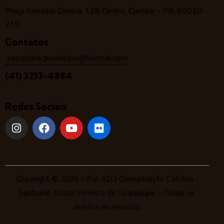
Praça Senador Correia, 128 Centro, Curitiba – PR, 80010-
210
Contatos
secretaria.guadalupe@hotmail.com
(41) 3233-4884
Redes Sociais
Copyright © 2026 – Por
AD3 Comunicação Católica
.
Santuário Nossa Senhora de Guadalupe – Todos os
direitos reservados.