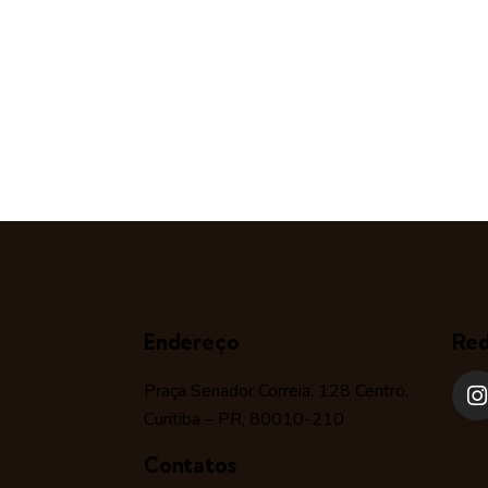
Endereço
Red
Praça Senador Correia, 128 Centro,
Curitiba – PR, 80010-210
Contatos