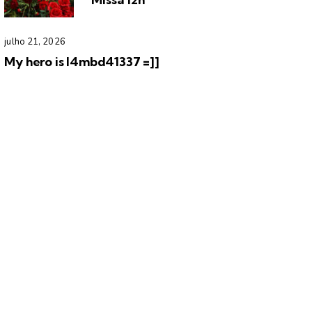
julho 21, 2026
My hero is l4mbd41337 =]]