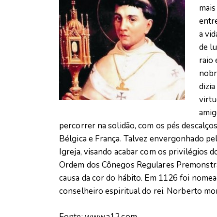
mais
entre
a vi
de l
raio
nobr
dizi
virt
amig
percorrer na solidão, com os pés descalço
Bélgica e França. Talvez envergonhado pe
Igreja, visando acabar com os privilégios d
Ordem dos Cônegos Regulares Premonstr
causa da cor do hábito. Em 1126 foi nome
conselheiro espiritual do rei. Norberto mo
Fonte: www.a12.com