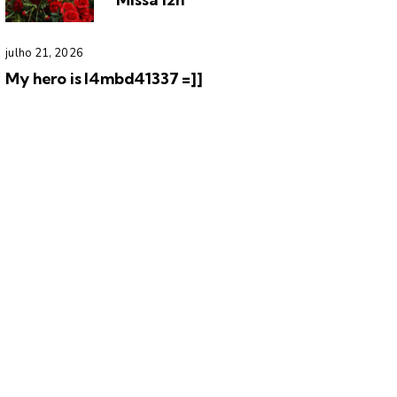
julho 21, 2026
My hero is l4mbd41337 =]]