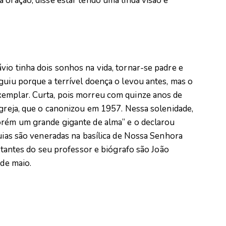
 oração, disse estar tendo uma linda visão e
io tinha dois sonhos na vida, tornar-se padre e
guiu porque a terrível doença o levou antes, mas o
xemplar. Curta, pois morreu com quinze anos de
Igreja, que o canonizou em 1957. Nessa solenidade,
orém um grande gigante de alma” e o declarou
quias são veneradas na basílica de Nossa Senhora
istantes do seu professor e biógrafo são João
 de maio.