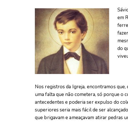
Sávi
em Ri
ferr
faze
mesm
do q
vive
Nos registros da Igreja, encontramos que,
uma falta que não cometera, só porque o c
antecedentes e poderia ser expulso do colé
superiores seria mais fácil de ser alcançad
que brigavam e ameaçavam atirar pedras u