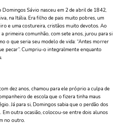
o Domingos Sávio nasceu em 2 de abril de 1842,
va, na Itália. Era filho de pais muito pobres, um
eiro e uma costureira, cristãos muito devotos. Ao
r a primeira comunhão, com sete anos, jurou para si
o o que seria seu modelo de vida: “Antes morrer
ue pecar”. Cumpriu-o integralmente enquanto
u.
 com dez anos, chamou para ele próprio a culpa de
ompanheiro de escola que o fizera tinha maus
gio. Já para si, Domingos sabia que o perdão dos
o. Em outra ocasião, colocou-se entre dois alunos
m no outro.