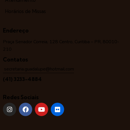
Horários de Missas
Endereço
Praça Senador Correia, 128 Centro, Curitiba – PR, 80010-
210
Contatos
secretaria.guadalupe@hotmail.com
(41) 3233-4884
Redes Sociais