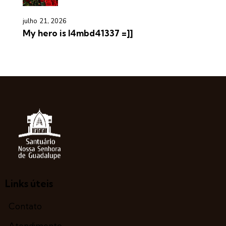
julho 21, 2026
My hero is l4mbd41337 =]]
Links úteis
Contato
Atendimento