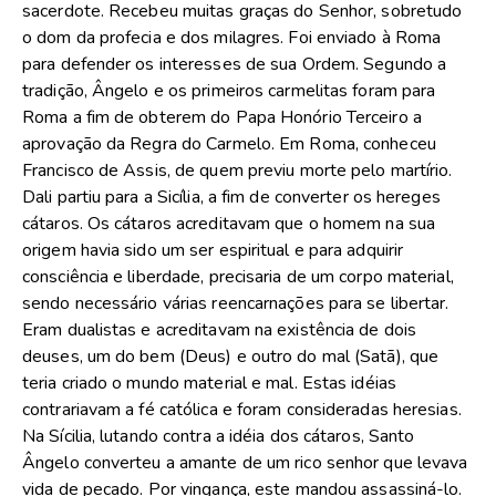
sacerdote. Recebeu muitas graças do Senhor, sobretudo
o dom da profecia e dos milagres. Foi enviado à Roma
para defender os interesses de sua Ordem. Segundo a
tradição, Ângelo e os primeiros carmelitas foram para
Roma a fim de obterem do Papa Honório Terceiro a
aprovação da Regra do Carmelo. Em Roma, conheceu
Francisco de Assis, de quem previu morte pelo martírio.
Dali partiu para a Sicília, a fim de converter os hereges
cátaros. Os cátaros acreditavam que o homem na sua
origem havia sido um ser espiritual e para adquirir
consciência e liberdade, precisaria de um corpo material,
sendo necessário várias reencarnações para se libertar.
Eram dualistas e acreditavam na existência de dois
deuses, um do bem (Deus) e outro do mal (Satã), que
teria criado o mundo material e mal. Estas idéias
contrariavam a fé católica e foram consideradas heresias.
Na Sícilia, lutando contra a idéia dos cátaros, Santo
Ângelo converteu a amante de um rico senhor que levava
vida de pecado. Por vingança, este mandou assassiná-lo.