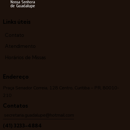
Links úteis
Contato
Atendimento
Horários de Missas
Endereço
Praça Senador Correia, 128 Centro, Curitiba – PR, 80010-
210
Contatos
secretaria.guadalupe@hotmail.com
(41) 3233-4884