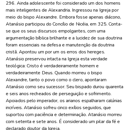
296. Ainda adolescente foi considerado um dos homens
mais inteligentes de Alexandria. Ingressou na Igreja por
meio do bispo Alexandre. Embora fosse apenas diácono,
Atanásio participou do Concílio de Nicéia, em 325. Conta-
se que os seus discursos empolgantes, com uma
argumentação bíblica brilhante e a lucidez de sua doutrina
foram essenciais na defesa e manutenção da doutrina
cristã. Apontou um por um os erros dos hereges.
Atanásio preservou intacta na Igreja esta verdade
teológica: Cristo é verdadeiramente homem e
verdadeiramente Deus. Quando morreu o bispo
Alexandre, tanto o povo como o clero, apontaram
Atanásio como seu sucessor. Seu bispado durou quarenta
e seis anos recheados de perseguição e sofrimento.
Apoiados pelo imperador, os arianos espalharam calúnias
incríveis. Atanásio sofreu cinco exílios seguidos, que
suportou com paciência e determinação. Atanásio morreu
com setenta e sete anos. É considerado um pilar da fé e
declarado doutor da Igreja.