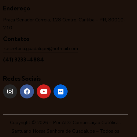
Endereço
Praça Senador Correia, 128 Centro, Curitiba – PR, 80010-
210
Contatos
secretaria.guadalupe@hotmail.com
(41) 3233-4884
Redes Sociais
Copyright © 2026 – Por
AD3 Comunicação Católica
.
Santuário Nossa Senhora de Guadalupe – Todos os