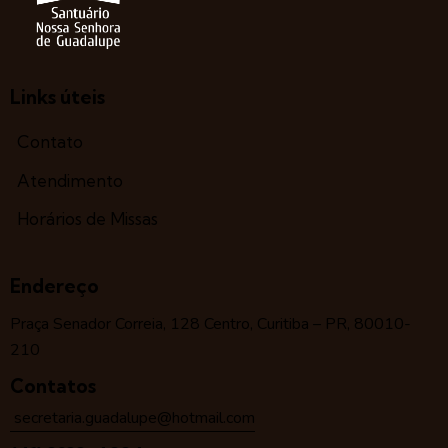
Links úteis
Contato
Atendimento
Horários de Missas
Endereço
Praça Senador Correia, 128 Centro, Curitiba – PR, 80010-
210
Contatos
secretaria.guadalupe@hotmail.com