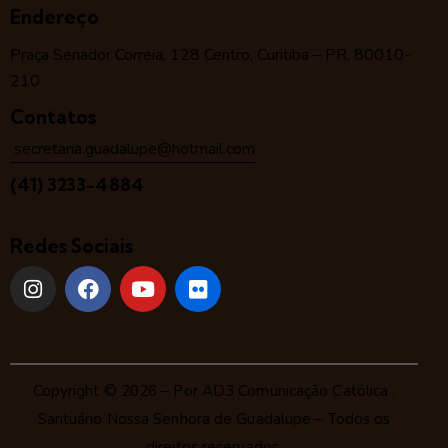
Endereço
Praça Senador Correia, 128 Centro, Curitiba – PR, 80010-
210
Contatos
secretaria.guadalupe@hotmail.com
(41) 3233-4884
Redes Sociais
Copyright © 2026 – Por
AD3 Comunicação Católica
.
Santuário Nossa Senhora de Guadalupe – Todos os
direitos reservados.