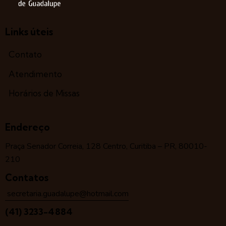
Links úteis
Contato
Atendimento
Horários de Missas
Endereço
Praça Senador Correia, 128 Centro, Curitiba – PR, 80010-
210
Contatos
secretaria.guadalupe@hotmail.com
(41) 3233-4884