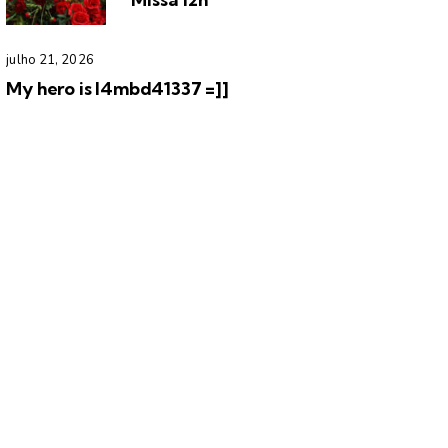
julho 21, 2026
My hero is l4mbd41337 =]]