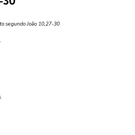
7-30
sto segundo João 10,27-30
,
.