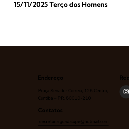
15/11/2025 Terço dos Homens
Endereço
Red
Praça Senador Correia, 128 Centro,
Curitiba – PR, 80010-210
Contatos
secretaria.guadalupe@hotmail.com