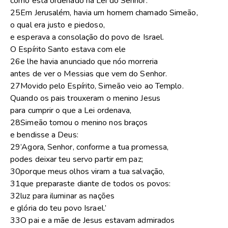
como está ordenado na Lei do Senhor.
25Em Jerusalém, havia um homem chamado Simeão,
o qual era justo e piedoso,
e esperava a consolação do povo de Israel.
O Espírito Santo estava com ele
26e lhe havia anunciado que nóo morreria
antes de ver o Messias que vem do Senhor.
27Movido pelo Espírito, Simeão veio ao Templo.
Quando os pais trouxeram o menino Jesus
para cumprir o que a Lei ordenava,
28Simeão tomou o menino nos braços
e bendisse a Deus:
29’Agora, Senhor, conforme a tua promessa,
podes deixar teu servo partir em paz;
30porque meus olhos viram a tua salvação,
31que preparaste diante de todos os povos:
32luz para iluminar as nações
e glória do teu povo Israel.’
33O pai e a mãe de Jesus estavam admirados