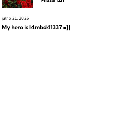
julho 21, 2026
My hero is l4mbd41337 =]]