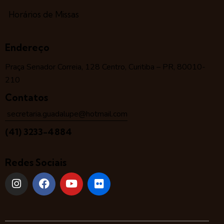
Horários de Missas
Endereço
Praça Senador Correia, 128 Centro, Curitiba – PR, 80010-
210
Contatos
secretaria.guadalupe@hotmail.com
(41) 3233-4884
Redes Sociais