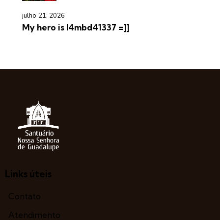
julho 21, 2026
My hero is l4mbd41337 =]]
Links úteis
Contato
Atendimento