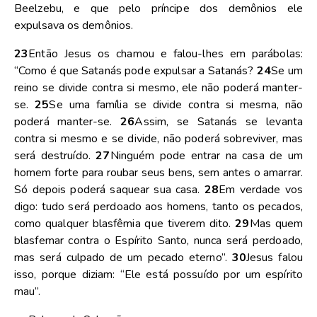
Beelzebu, e que pelo príncipe dos demônios ele
expulsava os demônios.
23
Então Jesus os chamou e falou-lhes em parábolas:
“Como é que Satanás pode expulsar a Satanás?
24
Se um
reino se divide contra si mesmo, ele não poderá manter-
se.
25
Se uma família se divide contra si mesma, não
poderá manter-se.
26
Assim, se Satanás se levanta
contra si mesmo e se divide, não poderá sobreviver, mas
será destruído.
27
Ninguém pode entrar na casa de um
homem forte para roubar seus bens, sem antes o amarrar.
Só depois poderá saquear sua casa.
28
Em verdade vos
digo: tudo será perdoado aos homens, tanto os pecados,
como qualquer blasfêmia que tiverem dito.
29
Mas quem
blasfemar contra o Espírito Santo, nunca será perdoado,
mas será culpado de um pecado eterno”.
30
Jesus falou
isso, porque diziam: “Ele está possuído por um espírito
mau”.