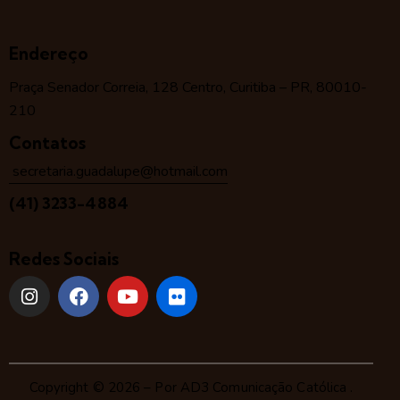
Endereço
Praça Senador Correia, 128 Centro, Curitiba – PR, 80010-
210
Contatos
secretaria.guadalupe@hotmail.com
(41) 3233-4884
Redes Sociais
Copyright © 2026 – Por
AD3 Comunicação Católica
.