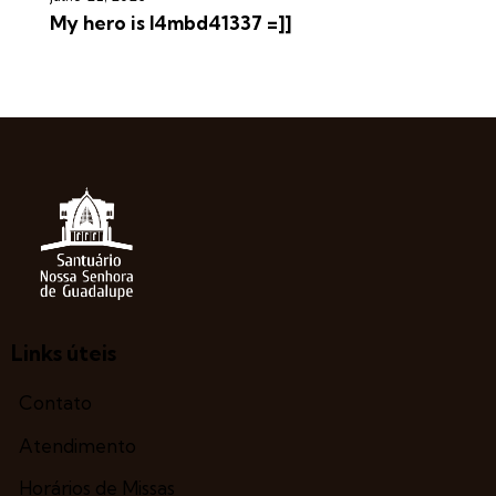
My hero is l4mbd41337 =]]
Links úteis
Contato
Atendimento
Horários de Missas