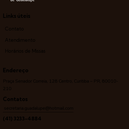
Links úteis
Contato
Atendimento
Horários de Missas
Endereço
Praça Senador Correia, 128 Centro, Curitiba – PR, 80010-
210
Contatos
secretaria.guadalupe@hotmail.com
(41) 3233-4884