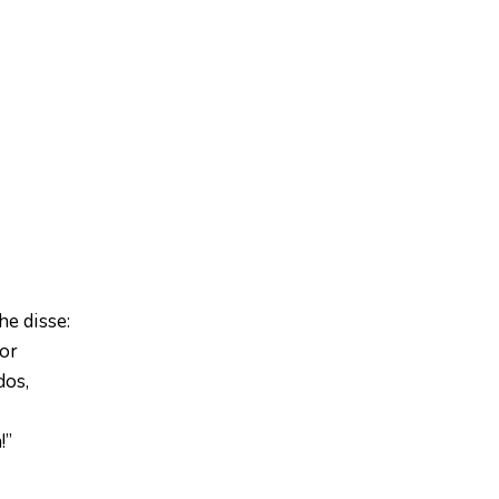
e disse:
or
dos,
!”