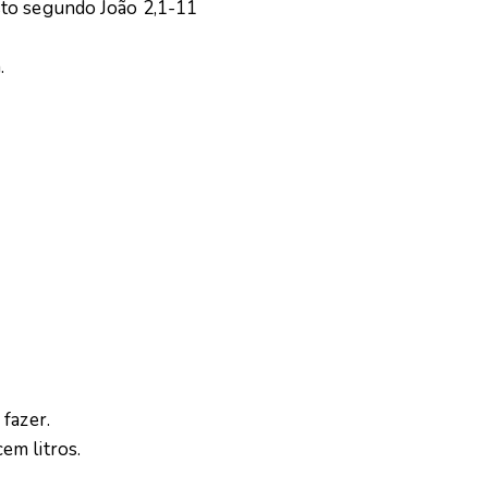
sto segundo João 2,1-11
.
fazer.
em litros.