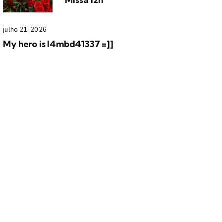
julho 21, 2026
My hero is l4mbd41337 =]]