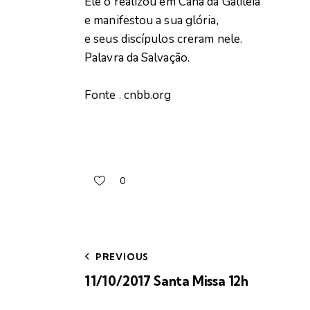
Ele o realizou em Caná da Galiléia
e manifestou a sua glória,
e seus discípulos creram nele.
Palavra da Salvação.
Fonte . cnbb.org
0
PREVIOUS
11/10/2017 Santa Missa 12h